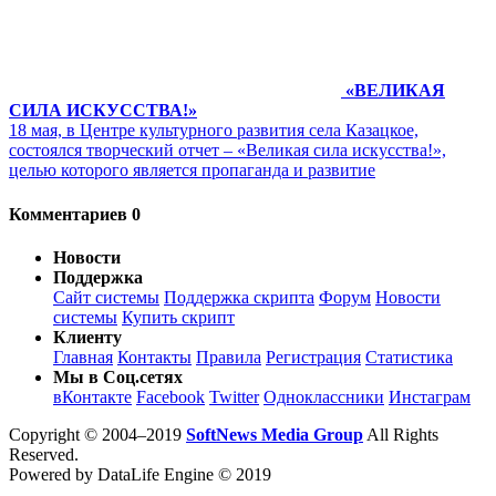
«ВЕЛИКАЯ
СИЛА ИСКУССТВА!»
18 мая, в Центре культурного развития села Казацкое,
состоялся творческий отчет – «Великая сила искусства!»,
целью которого является пропаганда и развитие
Комментариев 0
Новости
Поддержка
Сайт системы
Поддержка скрипта
Форум
Новости
системы
Купить скрипт
Клиенту
Главная
Контакты
Правила
Регистрация
Статистика
Мы в Соц.сетях
вКонтакте
Facebook
Twitter
Одноклассники
Инстаграм
Copyright © 2004–2019
SoftNews Media Group
All Rights
Reserved.
Powered by DataLife Engine © 2019