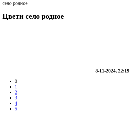
село родное
Цвети село родное
8-11-2024, 22:19
0
1
2
3
4
5