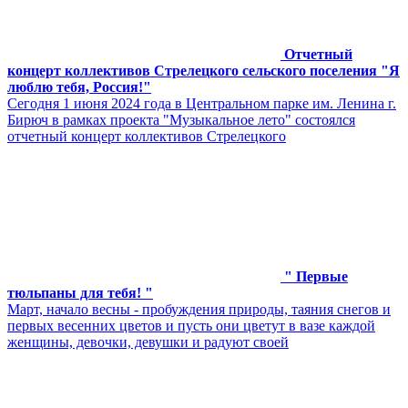
Отчетный
концерт коллективов Стрелецкого сельского поселения "Я
люблю тебя, Россия!"
Сегодня 1 июня 2024 года в Центральном парке им. Ленина г.
Бирюч в рамках проекта "Музыкальное лето" состоялся
отчетный концерт коллективов Стрелецкого
" Первые
тюльпаны для тебя! "
Март, начало весны - пробуждения природы, таяния снегов и
первых весенних цветов и пусть они цветут в вазе каждой
женщины, девочки, девушки и радуют своей