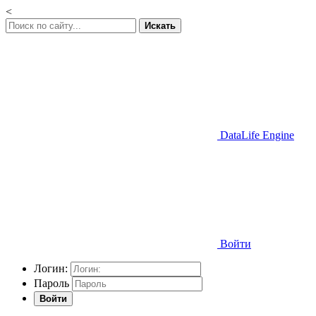
<
Искать
DataLife Engine
Войти
Логин:
Пароль
Войти