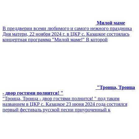
Милой маме
В преддверии всеми любимого и самого нежного праздника
Дня матери, 22 ноября 2024 г. в ЦКР с. Казацкое состоялась
концертная программа "Милой маме!" В которой
"Троица, Троица
- двор гостями полнится! "
"Троица, Троица - двор гостями полнится! " под таким
названием в ЦКР с. Казацкое 23 июня 2024 года состоялся
первый фестиваль русской песни приуроченный к