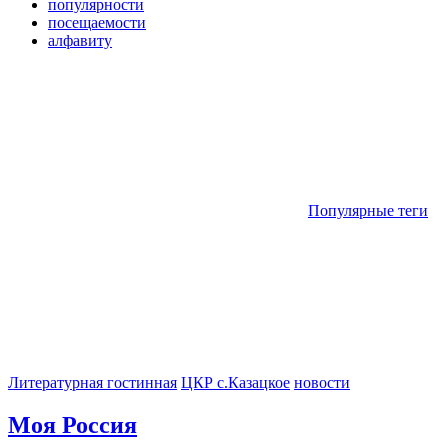
популярности
посещаемости
алфавиту
Популярные теги
Литературная гостинная
ЦКР с.Казацкое
новости
Моя Россия