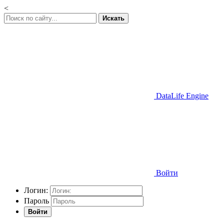
<
Искать
DataLife Engine
Войти
Логин:
Пароль
Войти