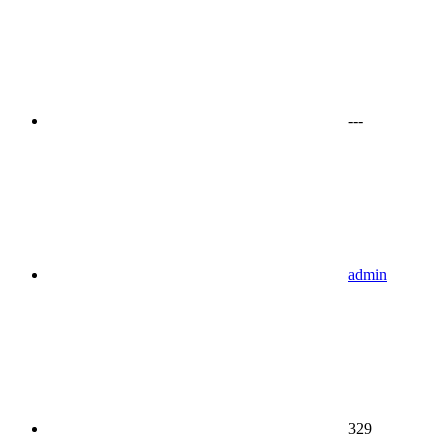
---
admin
329