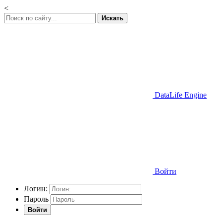
<
Искать
DataLife Engine
Войти
Логин:
Пароль
Войти