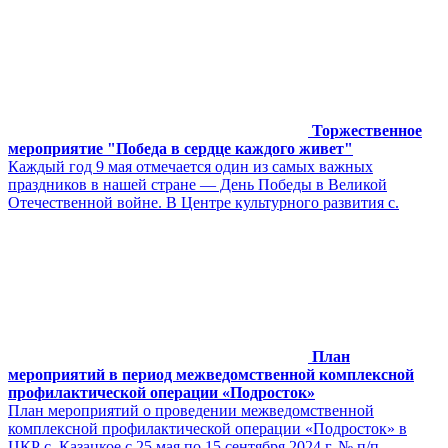
Торжественное
мероприятие "Победа в сердце каждого живет"
Каждый год 9 мая отмечается один из самых важных
праздников в нашей стране — День Победы в Великой
Отечественной войне. В Центре культурного развития с.
План
мероприятий в период межведомственной комплексной
профилактической операции «Подросток»
План мероприятий о проведении межведомственной
комплексной профилактической операции «Подросток» в
ЦКР с. Казацкое с 25 мая по 15 сентября 2024 г. № п/п