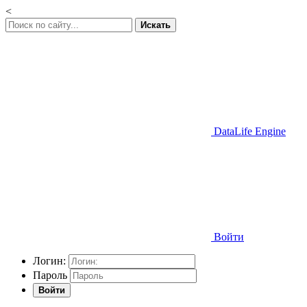
<
Искать
DataLife Engine
Войти
Логин:
Пароль
Войти