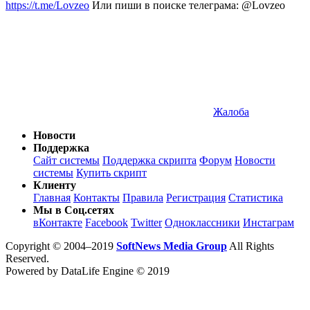
https://t.me/Lovzeo
Или пиши в поиске телеграма: @Lovzeo
Жалоба
Новости
Поддержка
Сайт системы
Поддержка скрипта
Форум
Новости
системы
Купить скрипт
Клиенту
Главная
Контакты
Правила
Регистрация
Статистика
Мы в Соц.сетях
вКонтакте
Facebook
Twitter
Одноклассники
Инстаграм
Copyright © 2004–2019
SoftNews Media Group
All Rights
Reserved.
Powered by DataLife Engine © 2019