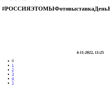
#РОССИЯЭТОМЫФотовыставкаДеньНа
4-11-2022, 11:25
0
1
2
3
4
5