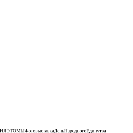
ИЯЭТОМЫФотовыставкаДеньНародногоЕдинчтва