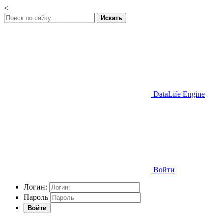
<
Искать
DataLife Engine
Войти
Логин:
Пароль
Войти