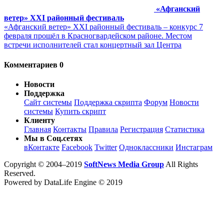
«Афганский
ветер» ХХI районный фестиваль
«Афганский ветер» ХХI районный фестиваль – конкурс 7
февраля прошёл в Красногвардейском районе. Местом
встречи исполнителей стал концертный зал Центра
Комментариев 0
Новости
Поддержка
Сайт системы
Поддержка скрипта
Форум
Новости
системы
Купить скрипт
Клиенту
Главная
Контакты
Правила
Регистрация
Статистика
Мы в Соц.сетях
вКонтакте
Facebook
Twitter
Одноклассники
Инстаграм
Copyright © 2004–2019
SoftNews Media Group
All Rights
Reserved.
Powered by DataLife Engine © 2019