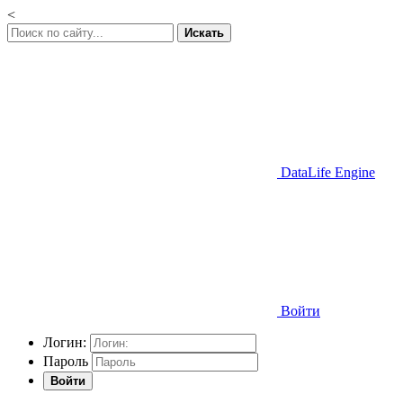
<
Искать
DataLife Engine
Войти
Логин:
Пароль
Войти