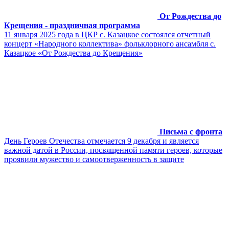
От Рождества до
Крещения - праздничная программа
11 января 2025 года в ЦКР с. Казацкое состоялся отчетный
концерт «Народного коллектива» фольклорного ансамбля с.
Казацкое «От Рождества до Крещения»
Письма с фронта
День Героев Отечества отмечается 9 декабря и является
важной датой в России, посвященной памяти героев, которые
проявили мужество и самоотверженность в защите