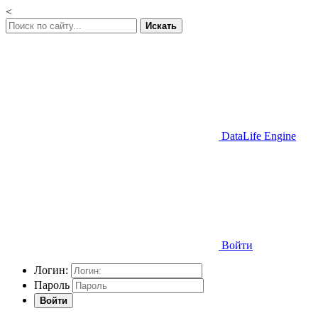
<
Искать
DataLife Engine
Войти
Логин:
Пароль
Войти