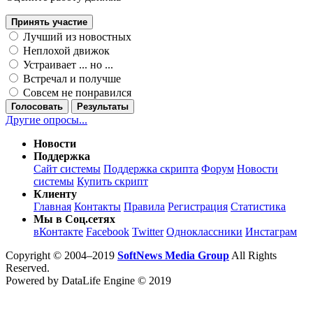
Принять участие
Лучший из новостных
Неплохой движок
Устраивает ... но ...
Встречал и получше
Совсем не понравился
Голосовать
Результаты
Другие опросы...
Новости
Поддержка
Сайт системы
Поддержка скрипта
Форум
Новости
системы
Купить скрипт
Клиенту
Главная
Контакты
Правила
Регистрация
Статистика
Мы в Соц.сетях
вКонтакте
Facebook
Twitter
Одноклассники
Инстаграм
Copyright © 2004–2019
SoftNews Media Group
All Rights
Reserved.
Powered by DataLife Engine © 2019