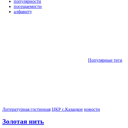
популярности
посещаемости
алфавиту
Популярные теги
Литературная гостинная
ЦКР с.Казацкое
новости
Золотая нить