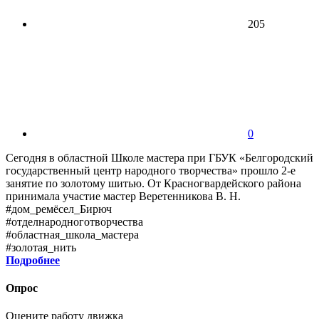
205
0
Сегодня в областной Школе мастера при ГБУК «Белгородский
государственный центр народного творчества» прошло 2-е
занятие по золотому шитью. От Красногвардейского района
принимала участие мастер Веретенникова В. Н.
#дом_ремёсел_Бирюч
#отделнародноготворчества
#областная_школа_мастера
#золотая_нить
Подробнее
Опрос
Оцените работу движка