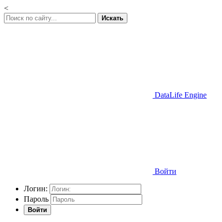
<
Искать
DataLife Engine
Войти
Логин:
Пароль
Войти