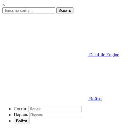
<
Искать
DataLife Engine
Войти
Логин:
Пароль
Войти