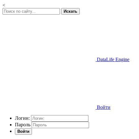
<
Искать
DataLife Engine
Войти
Логин:
Пароль
Войти