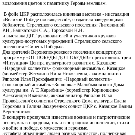
возложения цветов к памятнику Героям-землякам.
В фойе ЦКР расположилась книжная выставка - инсталяция
«Великой Победе посвящается!», созданная заведующими
библиотек, Стрелецкого сельского поселения: Литовкиной
Р.Н., Башкатовой С.А., Тороховой Н.Н.
и выставка ДПТ руководителей и участников кружков
культурно-досуговых учреждений Стрелецкого сельского
поселения «Сирень Победы».
Для зрителей Верхнепокровского поселения концертную
программу «ОТ ПОБЕДЫ ДО ПОБЕДЫ!» приготовили: трио
«Интуиция» Центра культурного развития с. Казацкое;
«Народный коллектив» фольклорный ансамбль с. Казацкое
(хормейстер Жегулина Нина Николаевна, аккомпаниатор
Ряполов Илья Прокофьевич); «Народный коллектив»
фольклорный ансамбль «Зорюшка» Малобыковского Дома
культуры им. А.Т. Харыбина» (хормейстер Корнюшенко
Александра Ивановна, аккомпаниатор Ряполов Илья
Прокофьевич); солистки Стрелецкого Дома культуры Елена
Торохова и Галина Захарченко; солист ЦКР с. Казацкое Вадим
Веретенников.
В концерте прозвучали известные военные и патриотические
песни, как в народном, так и в эстрадном исполнении, стихи
о войне и победе, о мужестве и героизме.
Эстафета объединяет людей разных возрастов, подчеркивая