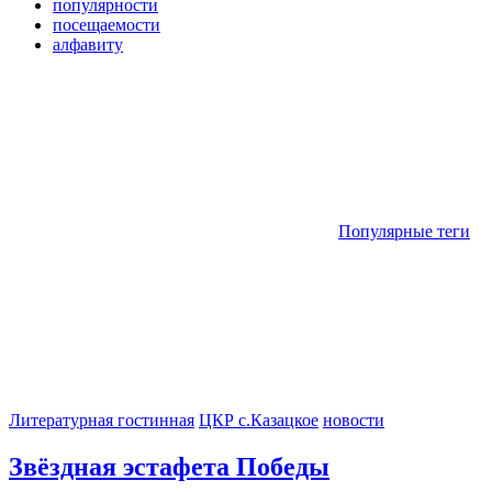
популярности
посещаемости
алфавиту
Популярные теги
Литературная гостинная
ЦКР с.Казацкое
новости
Звёздная эстафета Победы