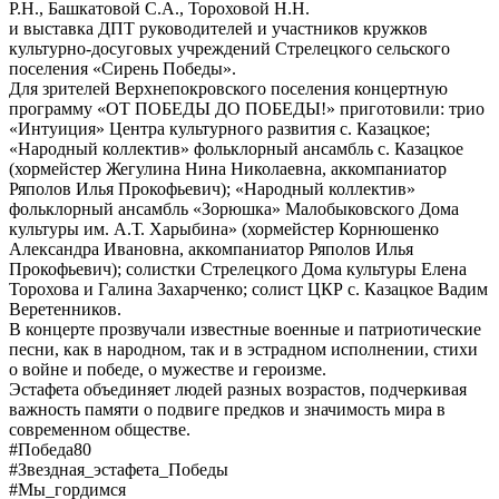
Р.Н., Башкатовой С.А., Тороховой Н.Н.
и выставка ДПТ руководителей и участников кружков
культурно-досуговых учреждений Стрелецкого сельского
поселения «Сирень Победы».
Для зрителей Верхнепокровского поселения концертную
программу «ОТ ПОБЕДЫ ДО ПОБЕДЫ!» приготовили: трио
«Интуиция» Центра культурного развития с. Казацкое;
«Народный коллектив» фольклорный ансамбль с. Казацкое
(хормейстер Жегулина Нина Николаевна, аккомпаниатор
Ряполов Илья Прокофьевич); «Народный коллектив»
фольклорный ансамбль «Зорюшка» Малобыковского Дома
культуры им. А.Т. Харыбина» (хормейстер Корнюшенко
Александра Ивановна, аккомпаниатор Ряполов Илья
Прокофьевич); солистки Стрелецкого Дома культуры Елена
Торохова и Галина Захарченко; солист ЦКР с. Казацкое Вадим
Веретенников.
В концерте прозвучали известные военные и патриотические
песни, как в народном, так и в эстрадном исполнении, стихи
о войне и победе, о мужестве и героизме.
Эстафета объединяет людей разных возрастов, подчеркивая
важность памяти о подвиге предков и значимость мира в
современном обществе.
#Победа80
#Звездная_эстафета_Победы
#Мы_гордимся