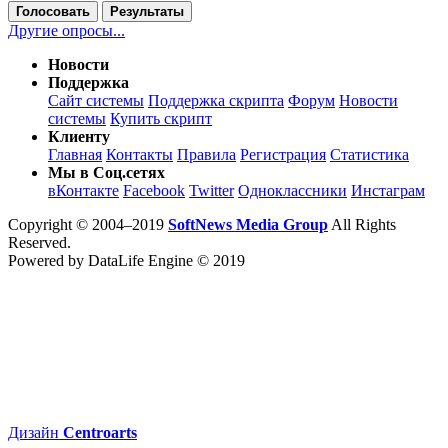
Голосовать
Результаты
Другие опросы...
Новости
Поддержка
Сайт системы
Поддержка скрипта
Форум
Новости
системы
Купить скрипт
Клиенту
Главная
Контакты
Правила
Регистрация
Статистика
Мы в Соц.сетях
вКонтакте
Facebook
Twitter
Одноклассники
Инстаграм
Copyright © 2004–2019
SoftNews Media Group
All Rights
Reserved.
Powered by DataLife Engine © 2019
Дизайн
Centroarts