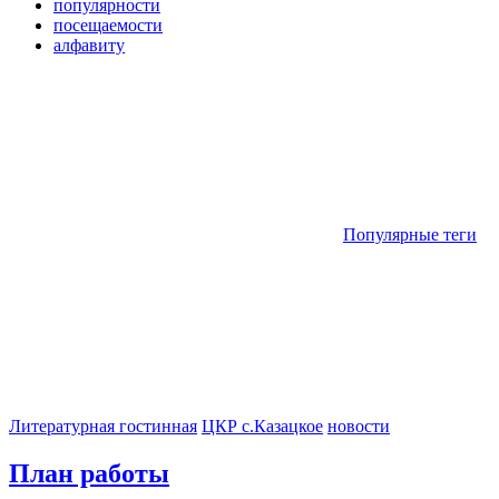
популярности
посещаемости
алфавиту
Популярные теги
Литературная гостинная
ЦКР с.Казацкое
новости
План работы