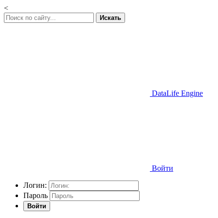
<
Искать
DataLife Engine
Войти
Логин:
Пароль
Войти