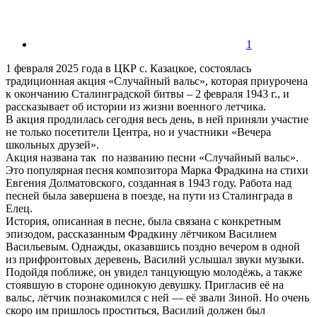
1
1 февраля 2025 года в ЦКР с. Казацкое, состоялась
традиционная акция «Случайный вальс», которая приурочена
к окончанию Сталинградской битвы – 2 февраля 1943 г., и
рассказывает об истории из жизни военного летчика.
В акция продлилась сегодня весь день, в ней приняли участие
не только посетители Центра, но и участники «Вечера
школьных друзей».
Акция названа так по названию песни «Случайный вальс».
Это популярная песня композитора Марка Фрадкина на стихи
Евгения Долматовского, созданная в 1943 году. Работа над
песней была завершена в поезде, на пути из Сталинграда в
Елец.
История, описанная в песне, была связана с конкретным
эпизодом, рассказанным Фрадкину лётчиком Василием
Васильевым. Однажды, оказавшись поздно вечером в одной
из прифронтовых деревень, Василий услышал звуки музыки.
Подойдя поближе, он увидел танцующую молодёжь, а также
стоявшую в стороне одинокую девушку. Пригласив её на
вальс, лётчик познакомился с ней — её звали Зиной. Но очень
скоро им пришлось проститься, Василий должен был